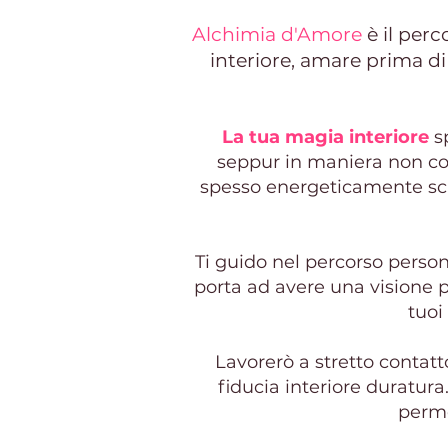
Alchimia d'Amore
è il per
interiore, amare prima di
La tua magia interiore
s
seppur in maniera non con
spesso energeticamente sca
Ti guido nel percorso perso
porta ad avere una visione po
tuoi
Lavorerò a stretto contatt
fiducia interiore duratur
perme