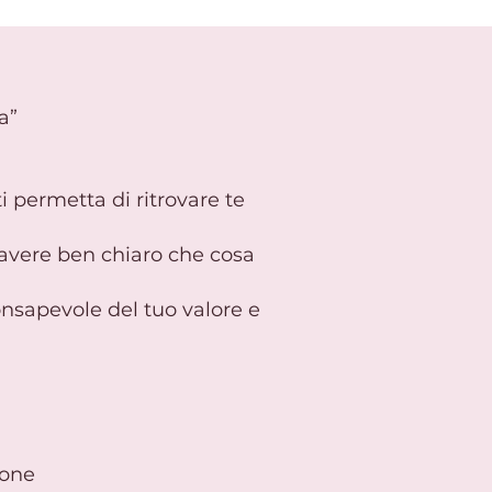
a”
ti permetta di ritrovare te
 e avere ben chiaro che cosa
onsapevole del tuo valore e
ione