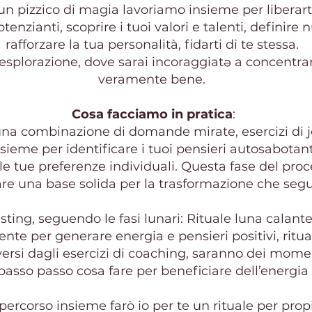
un pizzico di magia lavoriamo insieme per liberart
enzianti, scoprire i tuoi valori e talenti, definire 
rafforzare la tua personalità, fidarti di te stessa.
splorazione, dove sarai incoraggiatə a concentrarti
veramente bene.
Cosa facciamo in pratica
:
 una combinazione di domande mirate, esercizi di 
ieme per identificare i tuoi pensieri autosabotanti, 
ri e le tue preferenze individuali. Questa fase del p
re una base solida per la trasformazione che segu
ing, seguendo le fasi lunari: Rituale luna calante 
cente per generare energia e pensieri positivi, ri
iversi dagli esercizi di coaching, saranno dei mome
asso passo cosa fare per beneficiare dell’energia 
percorso insieme farò io per te un rituale per propiz