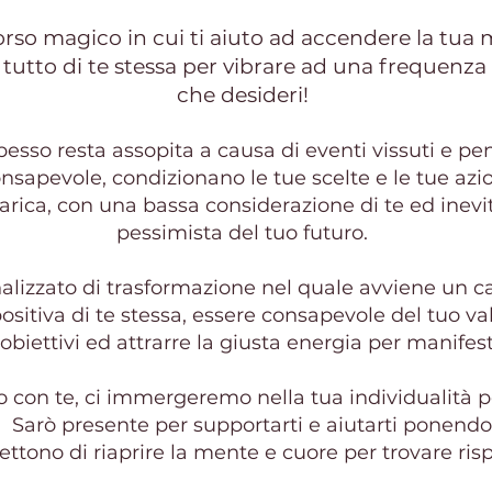
corso magico in cui ti aiuto ad accendere la tua m
 tutto di te stessa per vibrare ad una frequenza 
che desideri!​
pesso resta assopita a causa di eventi vissuti e pe
sapevole, condizionano le tue scelte e le tue azio
rica, con una bassa considerazione di te ed inev
pessimista del tuo futuro.
nalizzato di trasformazione nel quale avviene un 
sitiva di te stessa, essere consapevole del tuo val
 obiettivi ed attrarre la giusta energia per manifesta
o con te, ci immergeremo nella tua individualità pe
a. Sarò presente per supportarti e aiutarti ponend
ttono di riaprire la mente e cuore per trovare risp