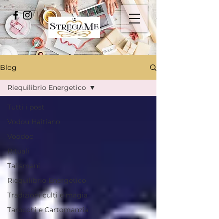
Blog
Riequilibrio Energetico
Tutti i post
Vodou Haitiano
Voodoo
Rituali
Talismani
Riequilibrio Energetico
Tradizioni culti e magia
Tarocchi e Cartomanzia