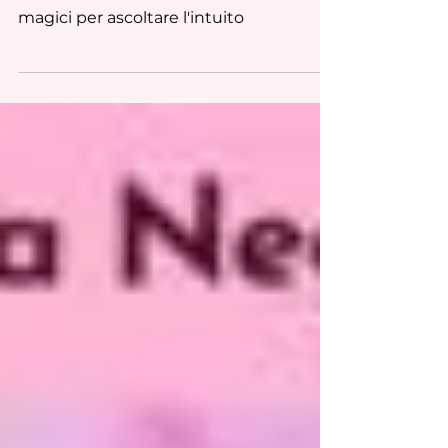
InnSaei termine islandese che si
riferisce all’intuizione. Due esercizi
magici per ascoltare l'intuito