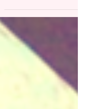
Elimina Energia Negativa e alza le tue
vibrazioni con il potere magico della
musica! Crea il tuo rituale musicale