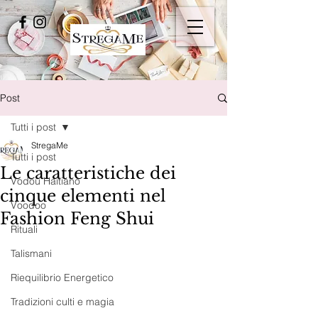
Post
Tutti i post
StregaMe
Tutti i post
Le caratteristiche dei
Vodou Haitiano
cinque elementi nel
Voodoo
Fashion Feng Shui
Rituali
Talismani
Riequilibrio Energetico
Tradizioni culti e magia