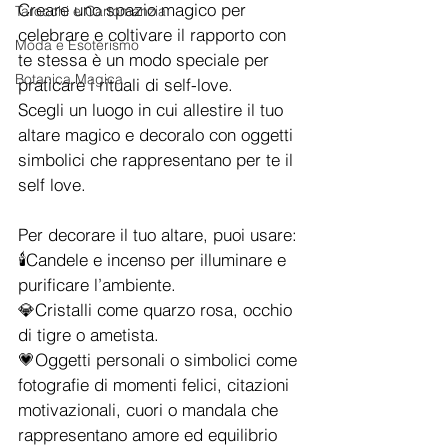
Creare uno spazio magico per 
Tarocchi e Cartomanzia
celebrare e coltivare il rapporto con 
Moda e Esoterismo
te stessa è un modo speciale per 
Botanica Magica
praticare i rituali di self-love.
Scegli un luogo in cui allestire il tuo 
altare magico e decoralo con oggetti 
simbolici che rappresentano per te il 
self love.
Per decorare il tuo altare, puoi usare:
🕯️Candele e incenso per illuminare e 
purificare l’ambiente.
💎Cristalli come quarzo rosa, occhio 
di tigre o ametista.
💗Oggetti personali o simbolici come 
fotografie di momenti felici, citazioni 
motivazionali, cuori o mandala che 
rappresentano amore ed equilibrio 