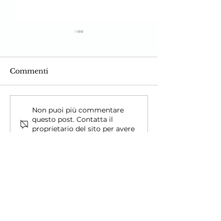
Commenti
Erzulie Freda, la fleur
Come rilassarsi
Non puoi più commentare
questo post. Contatta il
du Vodou
rituale alla la
proprietario del sito per avere
più informazioni.
Scrivimi