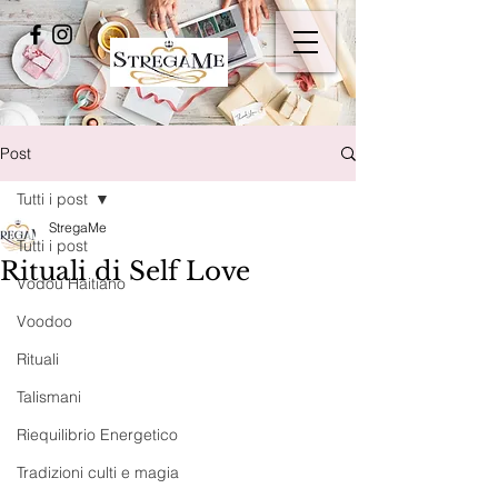
Post
Tutti i post
StregaMe
Tutti i post
Rituali di Self Love
Vodou Haitiano
Voodoo
Rituali
Talismani
Riequilibrio Energetico
Tradizioni culti e magia