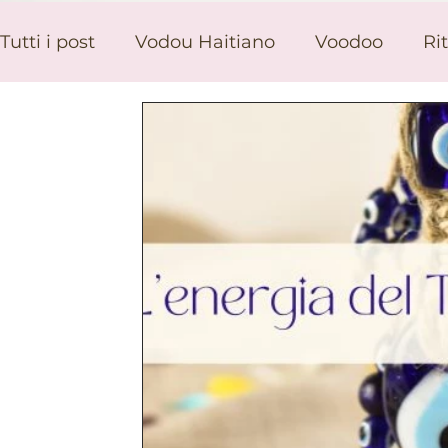
Tutti i post
Vodou Haitiano
Voodoo
Rit
Tradizioni culti e magia
Tarocchi e Carto