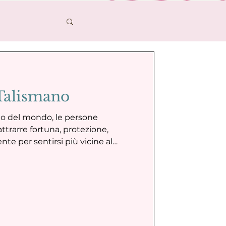
ca
 Talismano
olo del mondo, le persone
attrarre fortuna, protezione,
e per sentirsi più vicine al
molto più che semplici ornamenti,
tori di energia, mezzi attraverso
sta nel mondo materiale.