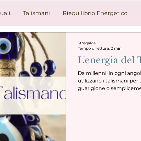
uali
Talismani
Riequilibrio Energetico
manzia
Moda e Esoterismo
Botanica Magi
StregaMe
Tempo di lettura: 2 min
L'energia del
Da millenni, in ogni ang
utilizzano i talismani per 
guarigione o semplicement
divino. I talismani sono 
sono veri e propri conteni
cui l’invisibile si manife