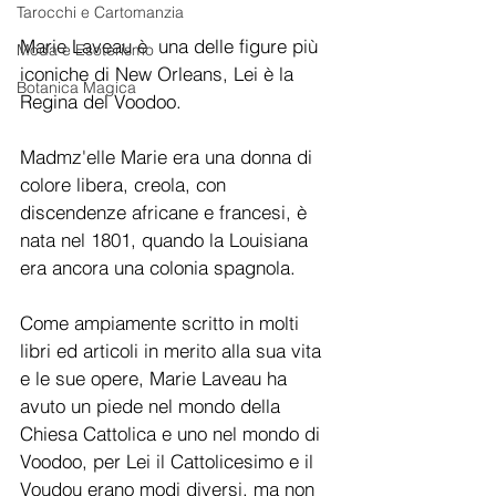
Tarocchi e Cartomanzia
Marie Laveau è  una delle figure più 
Moda e Esoterismo
iconiche di New Orleans, Lei è la 
Botanica Magica
Regina del Voodoo.
Madmz'elle Marie era una donna di 
colore libera, creola, con 
discendenze africane e francesi, è 
nata nel 1801, quando la Louisiana 
era ancora una colonia spagnola.
Come ampiamente scritto in molti 
libri ed articoli in merito alla sua vita 
e le sue opere, Marie Laveau ha 
avuto un piede nel mondo della 
Chiesa Cattolica e uno nel mondo di 
Voodoo, per Lei il Cattolicesimo e il 
Voudou erano modi diversi, ma non 