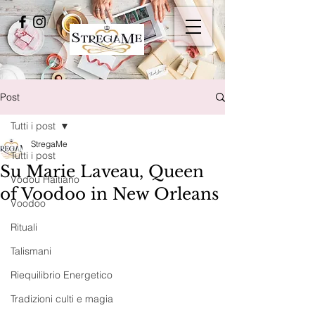
Post
Tutti i post
StregaMe
Tutti i post
Su Marie Laveau, Queen
Vodou Haitiano
of Voodoo in New Orleans
Voodoo
Rituali
Talismani
Riequilibrio Energetico
Tradizioni culti e magia